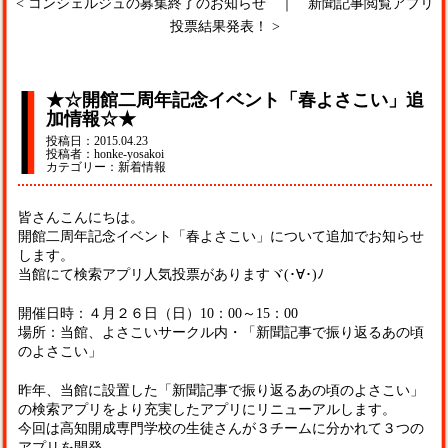
<
コンシェルジュの募集終了のお知らせ
｜
新聞記事閲覧アプリ
投票結果発表！
>
★☆開館二周年記念イベント「春よさこい」追
加情報☆★
投稿日：2015.04.23
投稿者：honke-yosakoi
カテゴリー：新着情報
皆さんこんにちは。
開館二周年記念イベント「春よさこい」について追加でお知らせ
します。
当館にて検索アプリ人気投票がありますヾ(･∀･)ﾉ
開催日時：４月２６日（日）10：00～15：00
場所：当館、よさこいサークル内・「新聞記事で振り返るあの頃
のよさこい」
昨年、当館に設置した「新聞記事で振り返るあの頃のよさこい」
の検索アプリをより充実したアプリにリニューアルします。
今回は高知開成専門学校の生徒さんが３チームに分かれて３つの
アプリを開発。