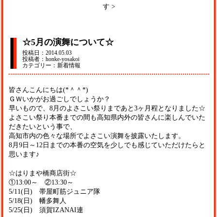
す
>
☆5月の演舞について☆
投稿日：2014.05.03
投稿者：honke-yosakoi
カテゴリー：新着情報
皆さんこんにちは(*＾＾*)
ＧＷいかがお過ごしでしょうか？
早いもので、8月のよさこい祭りまであと3ヶ月程となりました☆
よさこい祭り本番までの間も高知県内外の皆さんに楽しんでいた
だきたいという事で、
高知市内の色々な場所でよさこい演舞を披露いたします。
8月9日～12日までの本番の空気を少しでも感じていただけたらと
思います♪
☆はりまや橋商店街☆
①13:00～ ②13:30～
5/11(日) 帯屋町筋ジュニア隊
5/18(日) 幡多舞人
5/25(日) 須賀IZANAI連