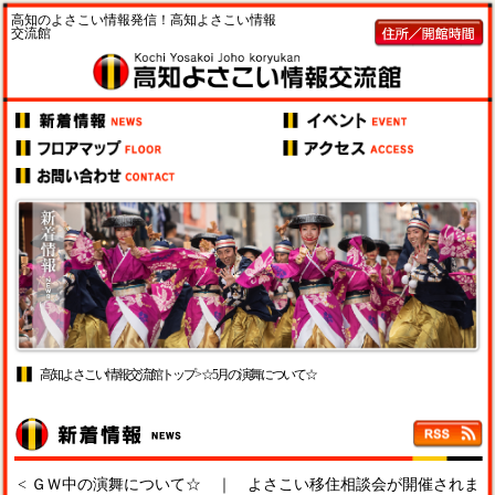
高知のよさこい情報発信！高知よさこい情報
交流館
高知よさこい情報交流館トップ
> ☆5月の演舞について☆
<
ＧＷ中の演舞について☆
｜
よさこい移住相談会が開催されま