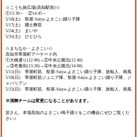
☆こうち旅広場(高知駅前)☆
①13:30～ ②14:45～
5/10(土) 祭屋-Saiya-よさこい踊り子隊
5/17(土) 國士舞双
5/24(土) まいや
5/31(土) ひとひら
☆まちなか・よさこい☆
高知市帯屋町アーケード内
①大橋通り(12:00)→②中央公園北(12:40)
→③壱番街(13:20)→④中央公園北(14:00)
5/11(日) 帯屋町筋、祭屋-Saiya-よさこい踊り子隊、旅鯨人、南風
5/18(日) 帯屋町筋ジュニア隊、祭屋-Saiya-よさこい踊り子隊、ジ
ャパリアン
5/25(日) 帯屋町筋、祭屋-Saiya-よさこい踊り子隊、旅鯨人、南風
※演舞チームは変更になることがあります。
皆さん、本場高知のよさこい鳴子踊りをこの機会にぜひご覧くだ
さい♪