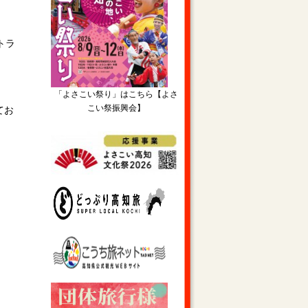
県トラ
「よさこい祭り」はこちら【よさ
こい祭振興会】
てお