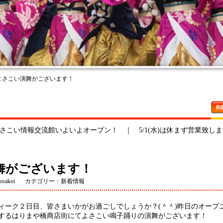
もよさこい演舞がございます！
さこい情報交流館いよいよオープン！
｜
5/1(水)は休まず営業致し
舞がございます！
sakoi
カテゴリー：新着情報
ィーク２日目、皆さまいかがお過ごしでしょうか？(＾＾)昨日のオープ
するはりまや橋商店街にてよさこい鳴子踊りの演舞がございます！