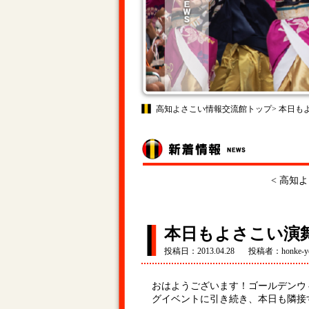
高知よさこい情報交流館トップ
> 本日
<
高知よ
本日もよさこい演
投稿日：2013.04.28
投稿者：honke-yo
おはようございます！ゴールデンウ
グイベントに引き続き、本日も隣接