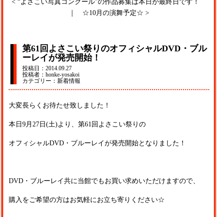
<
“よさこい写真コンクール”の作品募集は本日が最終日です！
｜
☆10月の演舞予定☆
>
第61回よさこい祭りのオフィシャルDVD・ブル
ーレイが発売開始！
投稿日：2014.09.27
投稿者：honke-yosakoi
カテゴリー：新着情報
大変長らくお待たせ致しました！
本日
9
月
27
日
(
土
)
より、第
61
回よさこい祭りの
オフィシャル
DVD
・ブルーレイが発売開始となりました！
DVD
・ブルーレイ共に当館でもお買い求めいただけますので、
購入をご希望の方はお気軽にお立ち寄りください☆