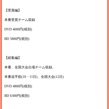
【受賞編】
本番受賞チーム収録
DVD
4600
円
(
税別)
BD
5800
円
(
税別)
【総集編】
本番、全国大会出場チーム収録。
本番追手筋
(10
・
11
日
)
、全国大会
(12
日
)
DVD
4800
円
(
税別)
BD
6300
円
(
税別)