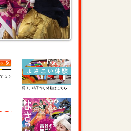
いて☆
>
踊り、鳴子作り体験はこちら
！