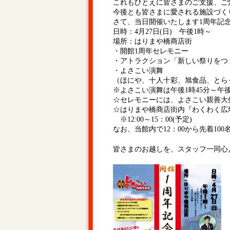
これもひとえに皆さまのご支援、ご
今後とも皆さまに愛される施設づく
さて、当日開催いたします1周年記
日時：4月27日(日) 午後1時～
場所：はりまや橋商店街
・開館1周年セレモニー
・アトラクション「新しい祭りをつ
・よさこい演舞
（ほにや、十人十彩、旭食品、とらっ
※よさこい演舞は午後1時45分～午
☆セレモニーには、よさこい親善大
☆はりまや橋商店街内『わくわく広
※12:00～15：00(予定)
なお、当館内で12：00から先着10
皆さまのお越しを、スタッフ一同心